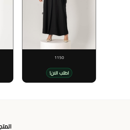
1150
!اطلب الان
المتج