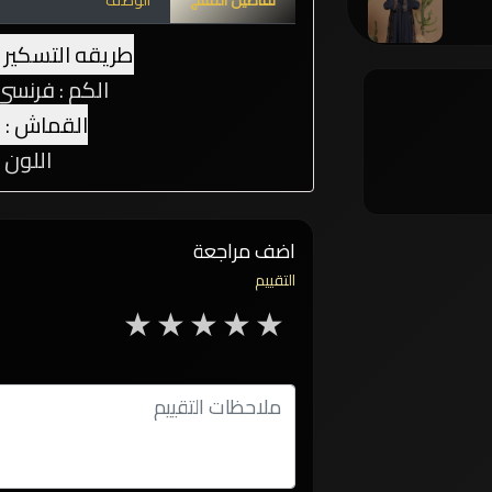
تفاصيل المنتج
الوصف
طريقه التسكير : 
الكم : فرنسي فتح
القماش : ن
اللون 
اضف مراجعة
التقييم
5 stars
4 stars
3 stars
2 stars
1 star