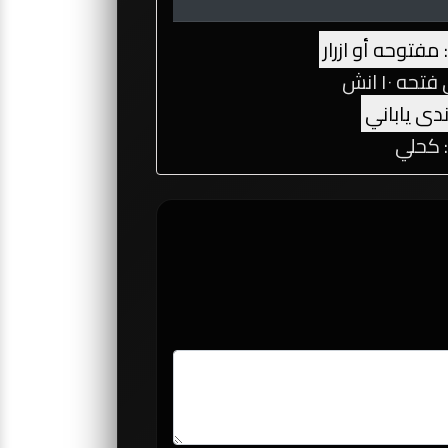
مفتوحه أو ازرار
ه ١٠ انش
دى ياباني
: كحلي