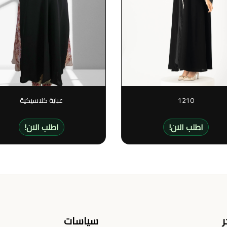
1210
عباية كلاسيكية
!اطلب الان
!اطلب الان
ر
سياسات