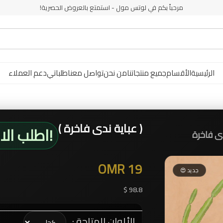
مرحباً بكم في لوتس مول - استمتع بالعروض الحصرية!
الرئيسية
الأقسام
جميع منتجاتنا
من نحن
تواصل معنا
طلباتي
دعم العملاء
( عباية ندى فاخرة )
!اطلب الا
دى فاخرة
OMR 19
جديد 😍
98.8 $
الألوان المتاحة :