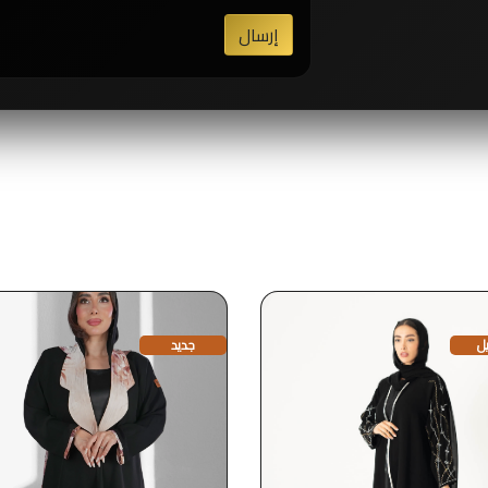
إرسال
ل
جديد