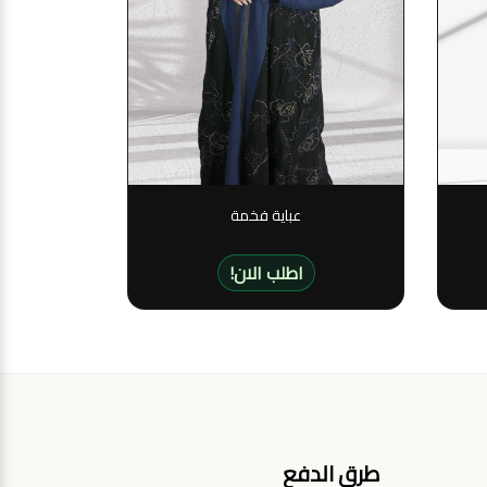
عباية فخمة
!اطلب الان
طرق الدفع