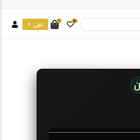
0
0
عربي
ن