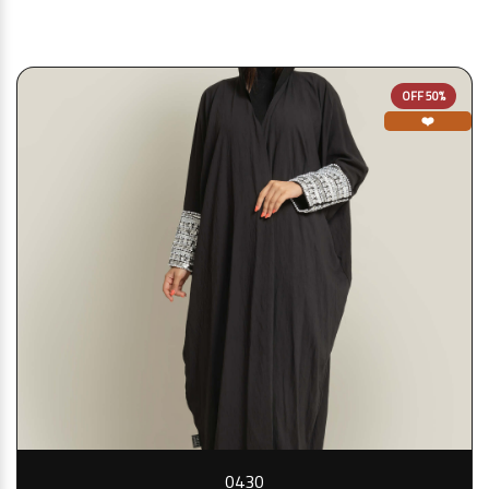
قد يعجبك أيضا
50% OFF
❤️
0430