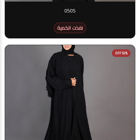
0505
نفذت الكمية
50% OFF