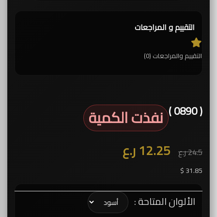
التقييم و المراجعات
التقييم والمراجعات (0)
( 0890 )
نفذت الكمية
12.25 ر.ع
24.5 ر.ع
31.85 $
الألوان المتاحة :