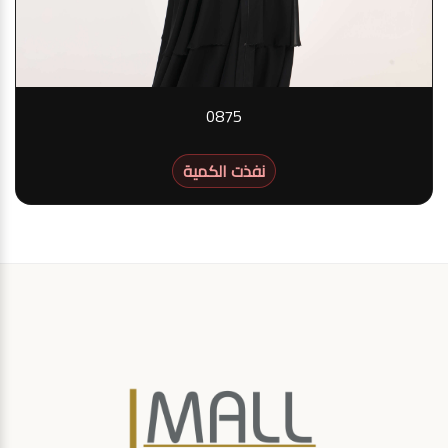
0875
نفذت الكمية