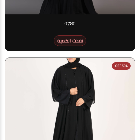
0780
نفذت الكمية
50% OFF