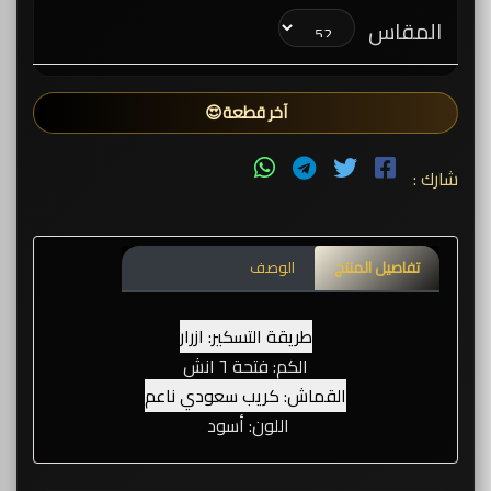
المقاس
آخر قطعة😍
شارك :
تفاصيل المنتج
الوصف
طريقة التسكير: ازرار
الكم: فتحة ٦ انش
القماش: كريب سعودي ناعم
اللون: أسود