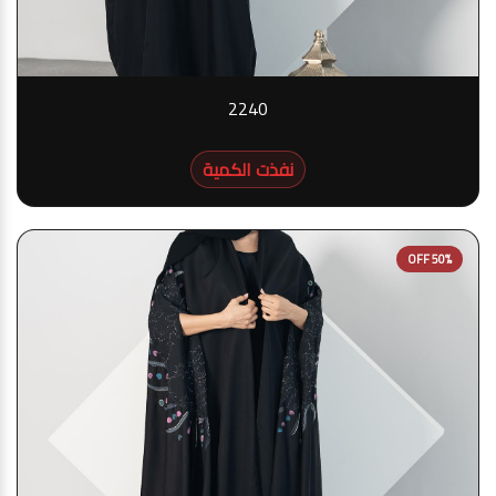
2240
نفذت الكمية
50% OFF