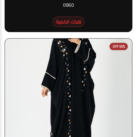
0860
نفذت الكمية
50% OFF