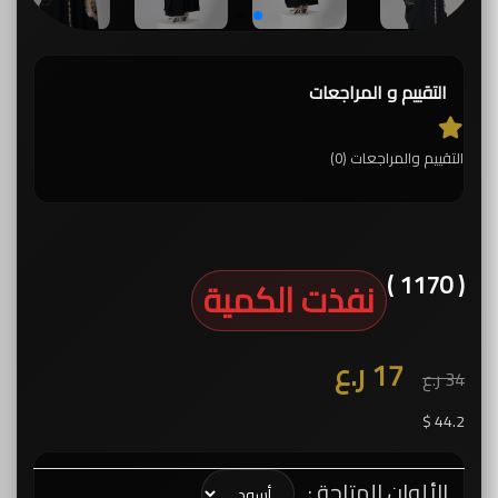
التقييم و المراجعات
التقييم والمراجعات (0)
( 1170 )
نفذت الكمية
17 ر.ع
34 ر.ع
44.2 $
الألوان المتاحة :