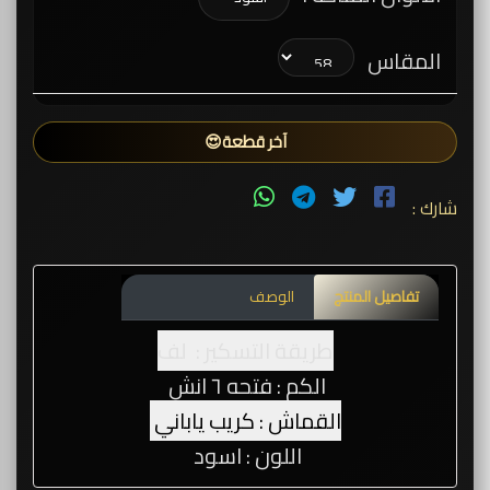
المقاس
آخر قطعة😍
شارك :
تفاصيل المنتج
الوصف
طريقة التسكير : لف
الكم : فتحه ٦ انش
القماش : كريب ياباني
اللون : اسود