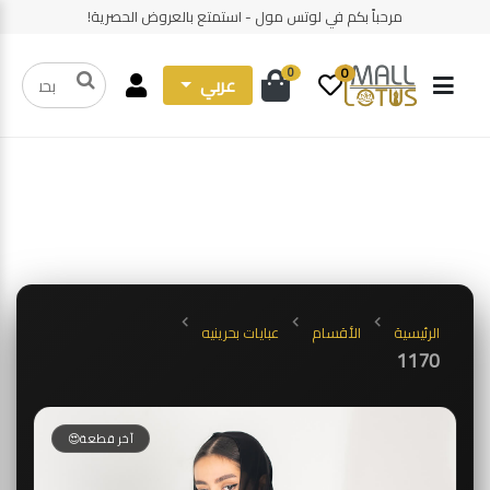
مرحباً بكم في لوتس مول - استمتع بالعروض الحصرية!
0
0
عربي
الرئيسية
الأقسام
عبايات بحرينيه
1170
آخر قطعة😍