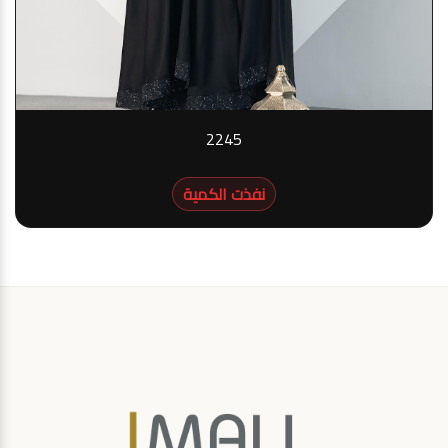
2245
نفذت الكمية