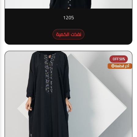
1205
نفذت الكمية
50% OFF
آخر قطعة😍