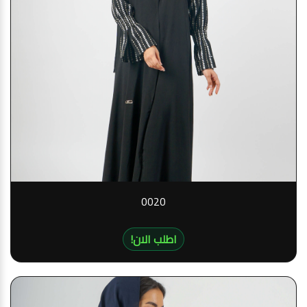
0020
!اطلب الان