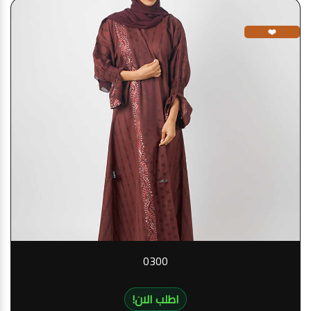
❤️
0300
!اطلب الان