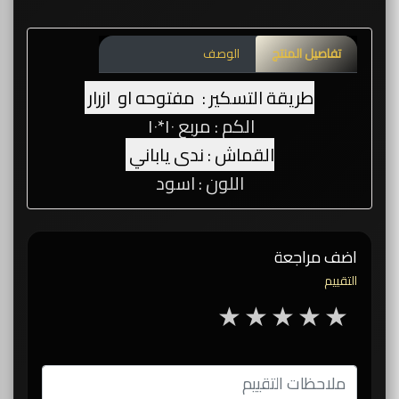
تفاصيل المنتج
الوصف
طريقة التسكير : مفتوحه او ازرار
الكم : مربع ١٠*١٠
القماش : ندى ياباني
اللون : اسود
اضف مراجعة
التقييم
5 stars
4 stars
3 stars
2 stars
1 star