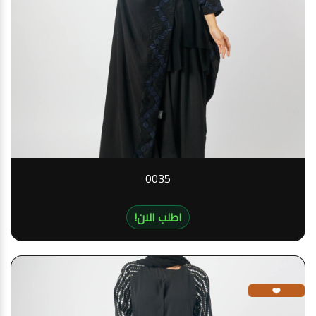
0035
!اطلب الان
❤️