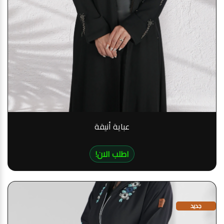
عباية أنيقة
!اطلب الان
جديد