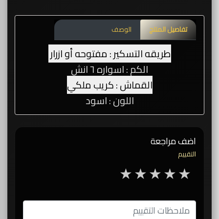
تفاصيل المنتج
الوصف
طريقه التسكير : مفتوحه أو ازرار
الكم : اسواره ٦ انش
القماش : كريب ملكي
اللون : اسود
اضف مراجعة
التقييم
5 stars
4 stars
3 stars
2 stars
1 star