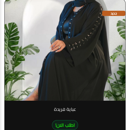
جديد
عباية فريدة
!اطلب الان