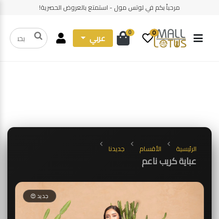
مرحباً بكم في لوتس مول - استمتع بالعروض الحصرية!
0
0
عربي
الرئيسية
الأقسام
جديدنا
عباية كريب ناعم
جديد 😍