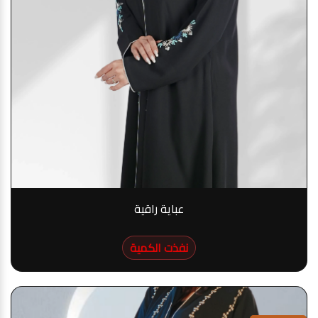
عباية راقية
نفذت الكمية