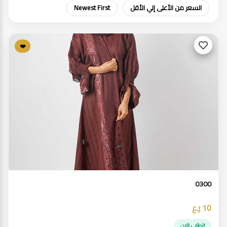
السعر من الأعلى إلي الأقل
Newest First
❤️
0300
10 ر.ع
!اطلب الان