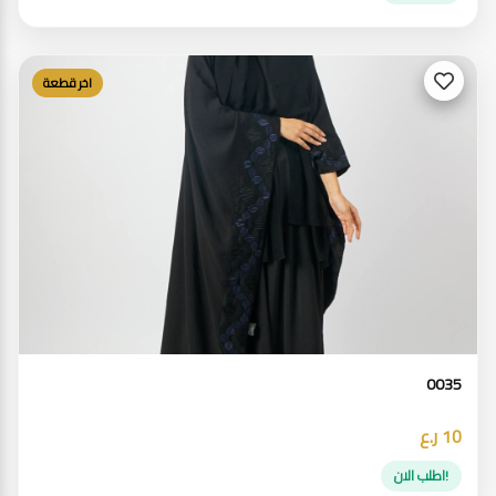
اخر قطعة
0035
10 ر.ع
!اطلب الان