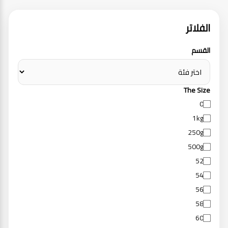
الفلاتر
القسم
The Size
0
1kg
250g
500g
52
54
56
58
60