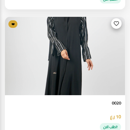
❤️
0020
10 ر.ع
!اطلب الان