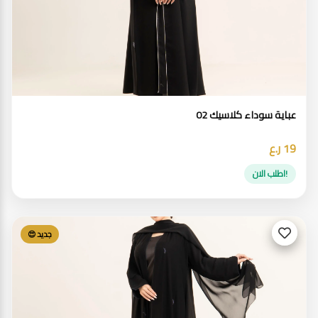
عباية سوداء كلاسيك 02
19 ر.ع
!اطلب الان
جديد 😍