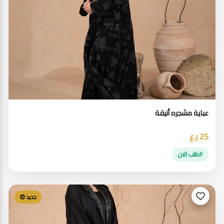
عباية مشجره أنيقة
25 ر.ع
!اطلب الان
جديد 😍