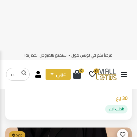
عباية مختلفة
30 ر.ع
!اطلب الان
جديد 😍