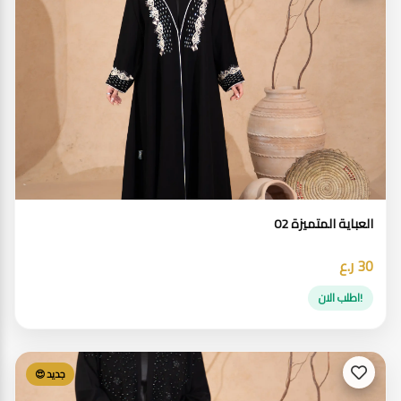
العباية المتميزة 02
30 ر.ع
!اطلب الان
جديد 😍