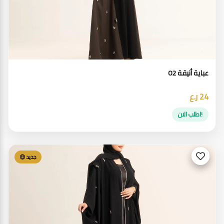
عباية أنيقة 02
24 ر.ع
!اطلب الان
جديد 😍