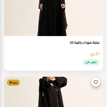
عباية سوداء راقية 03
27 ر.ع
!اطلب الان
جديد 😍