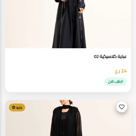
عباية كلاسيكية 02
24 ر.ع
!اطلب الان
جديد 😍