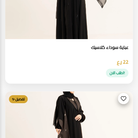
عباية سوداء كلاسيك
22 ر.ع
!اطلب الان
تفصيل ✨