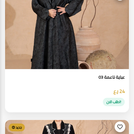
عباية ناعمة 03
24 ر.ع
!اطلب الان
جديد 😍