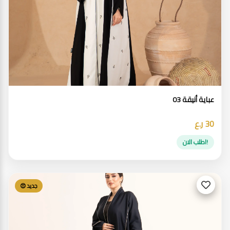
عباية أنيقة 03
30 ر.ع
!اطلب الان
جديد 😍