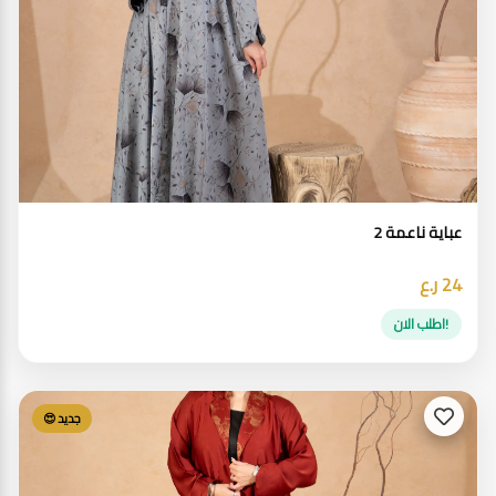
عباية ناعمة 2
24 ر.ع
!اطلب الان
جديد 😍