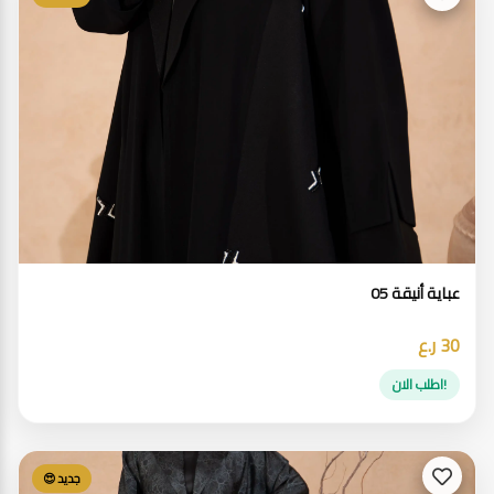
عباية أنيقة 05
30 ر.ع
!اطلب الان
جديد 😍