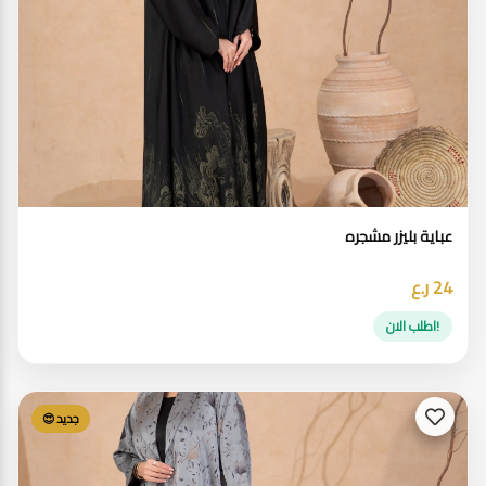
عباية بليزر مشجره
24 ر.ع
!اطلب الان
جديد 😍