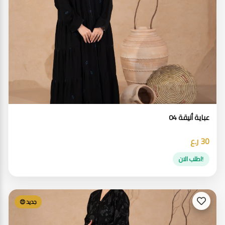
عباية أنيقة 04
30 ر.ع
!اطلب الان
جديد 😍