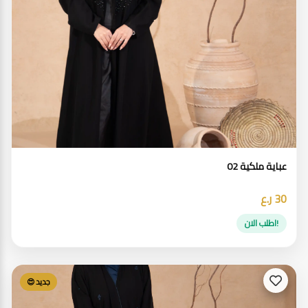
عباية ملكية 02
30 ر.ع
!اطلب الان
جديد 😍