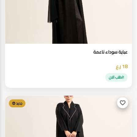
عباية سوداء ناعمة
18 ر.ع
!اطلب الان
جديد 😍