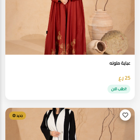
عباية ملونه
25 ر.ع
!اطلب الان
جديد 😍