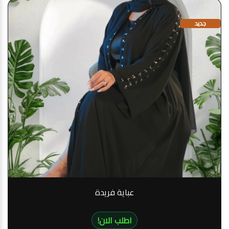
جديد
عباية فريدة
!اطلب الان