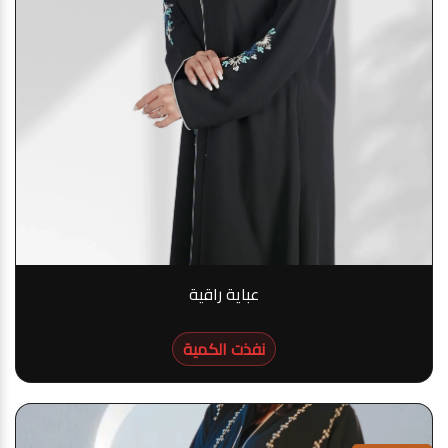
عباية راقية
نفذت الكمية