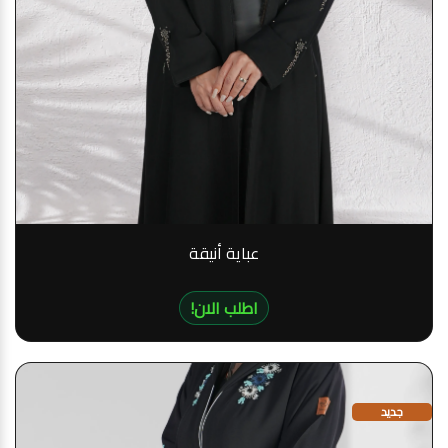
عباية أنيقة
!اطلب الان
جديد