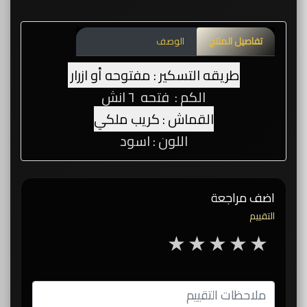
تفاصيل المنتج
الوصف
طريقه التسكير : مفتوحه أو ازرار
الكم : فتحه ٦ انش
القماش : كريب ملكي
اللون : اسود
اضف مراجعة
التقييم
5 stars
4 stars
3 stars
2 stars
1 star