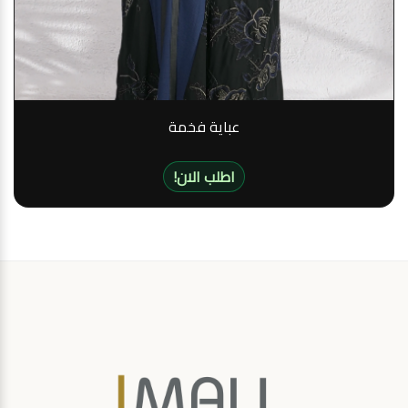
عباية فخمة
!اطلب الان