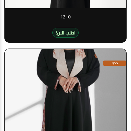
1210
!اطلب الان
جديد