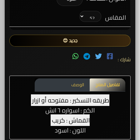
المقاس
جديد 😍
شارك :
تفاصيل المنتج
الوصف
طريقه التسكير : مفتوحه أو ازرار
الكم : اسواره ٦ انش
القماش : كريب
اللون : اسود