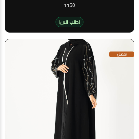
1150
!اطلب الان
تفصيل