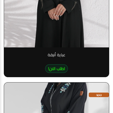
عباية أنيقة
!اطلب الان
جديد