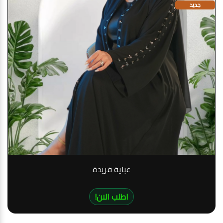
جديد
عباية فريدة
!اطلب الان