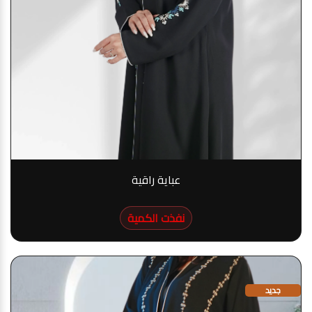
عباية راقية
نفذت الكمية
جديد