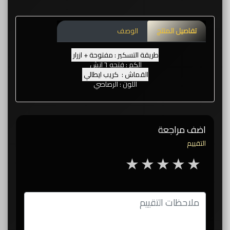
تفاصيل المنتج
الوصف
طريقة التسكير : مفتوحة + ازرار
الكم : فتحه ٦ انش
القماش : كريب ايطالي
اللون : الرصاصي
اضف مراجعة
التقييم
5 stars
4 stars
3 stars
2 stars
1 star