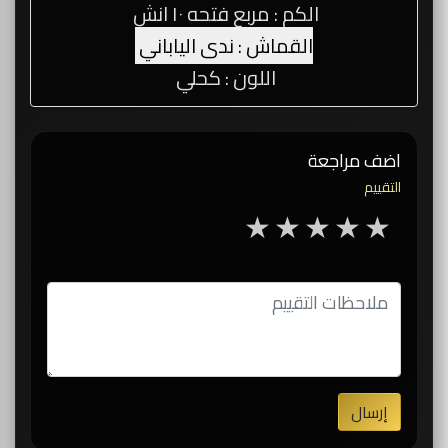
الكم : مربع فتحه ١٠ انش
القماش : ندى الياباني
اللون : كحلي
اضف مراجعة
التقييم
5 stars
4 stars
3 stars
2 stars
1 star
إرسال