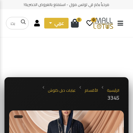
مرحباً بكم في لوتس مول - استمتع بالعروض الحصرية!
0
0
عربي
الرئيسية
الأقسام
عبايات دبل كلوش
3345