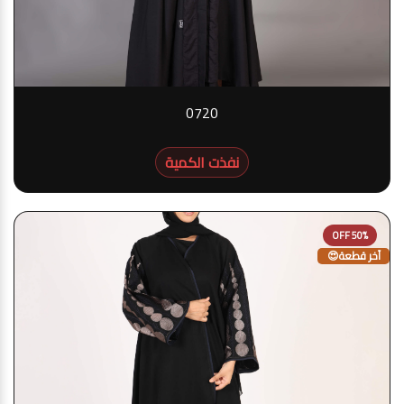
0720
نفذت الكمية
50% OFF
آخر قطعة😍