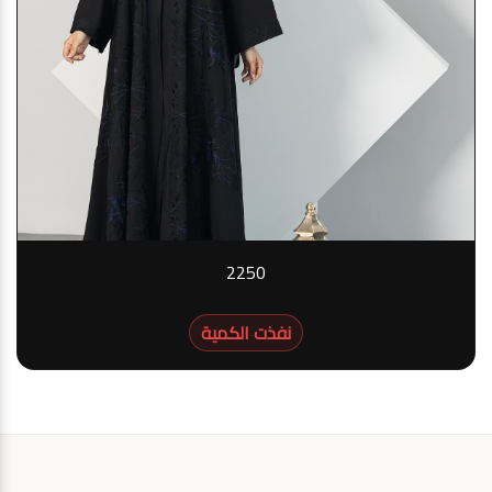
2250
نفذت الكمية