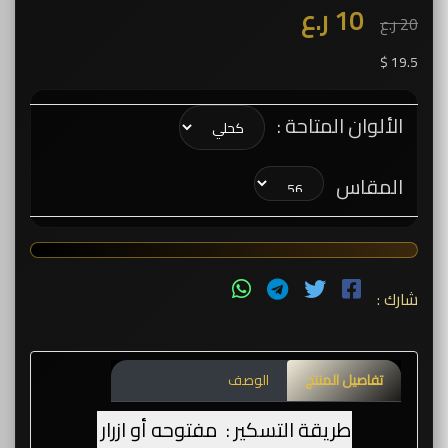
10 ر.ع
20 ر.ع
19.5 $
الألوان المتاحة :
المقاس
شارك :
تفاصيل المنتج
الوصف
طريقة التسكير : مفتوحه أو ازرار