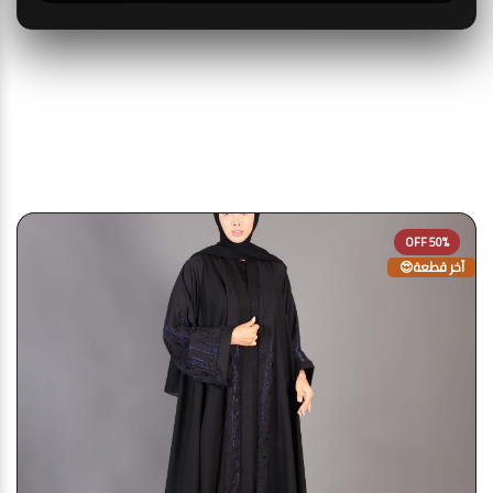
قد يعجبك أيضا
50% OFF
آخر قطعة😍