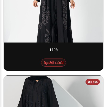
1195
نفذت الكمية
50% OFF